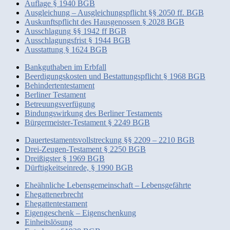
Auflage § 1940 BGB
Ausgleichung – Ausgleichungspflicht §§ 2050 ff. BGB
Auskunftspflicht des Hausgenossen § 2028 BGB
Ausschlagung §§ 1942 ff BGB
Ausschlagungsfrist § 1944 BGB
Ausstattung § 1624 BGB
Bankguthaben im Erbfall
Beerdigungskosten und Bestattungspflicht § 1968 BGB
Behindertentestament
Berliner Testament
Betreuungsverfügung
Bindungswirkung des Berliner Testaments
Bürgermeister-Testament § 2249 BGB
Dauertestamentsvollstreckung §§ 2209 – 2210 BGB
Drei-Zeugen-Testament § 2250 BGB
Dreißigster § 1969 BGB
Dürftigkeitseinrede, § 1990 BGB
Eheähnliche Lebensgemeinschaft – Lebensgefährte
Ehegattenerbrecht
Ehegattentestament
Eigengeschenk – Eigenschenkung
Einheitslösung