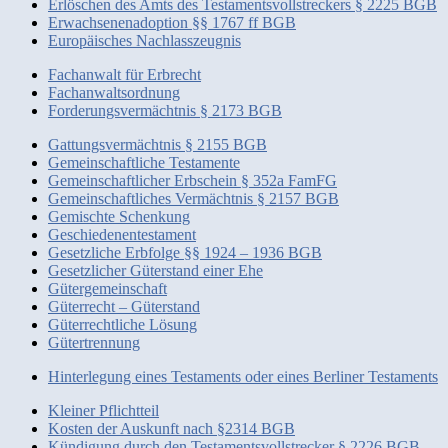
Erlöschen des Amts des Testamentsvollstreckers § 2225 BGB
Erwachsenenadoption §§ 1767 ff BGB
Europäisches Nachlasszeugnis
Fachanwalt für Erbrecht
Fachanwaltsordnung
Forderungsvermächtnis § 2173 BGB
Gattungsvermächtnis § 2155 BGB
Gemeinschaftliche Testamente
Gemeinschaftlicher Erbschein § 352a FamFG
Gemeinschaftliches Vermächtnis § 2157 BGB
Gemischte Schenkung
Geschiedenentestament
Gesetzliche Erbfolge §§ 1924 – 1936 BGB
Gesetzlicher Güterstand einer Ehe
Gütergemeinschaft
Güterrecht – Güterstand
Güterrechtliche Lösung
Gütertrennung
Hinterlegung eines Testaments oder eines Berliner Testaments
Kleiner Pflichtteil
Kosten der Auskunft nach §2314 BGB
Kündigung durch den Testamentsvollstrecker § 2226 BGB