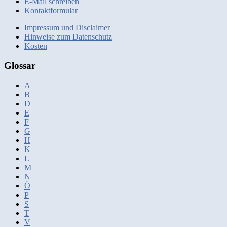
E-Mail schreiben
Kontaktformular
Impressum und Disclaimer
Hinweise zum Datenschutz
Kosten
Glossar
A
B
D
E
F
G
H
K
L
M
N
Ö
P
S
T
V